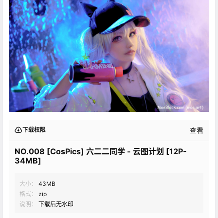
查看
下载权限
NO.008 [CosPics] 六二二同学 - 云图计划 [12P-
34MB]
大小：
43MB
格式：
zip
说明：
下载后无水印