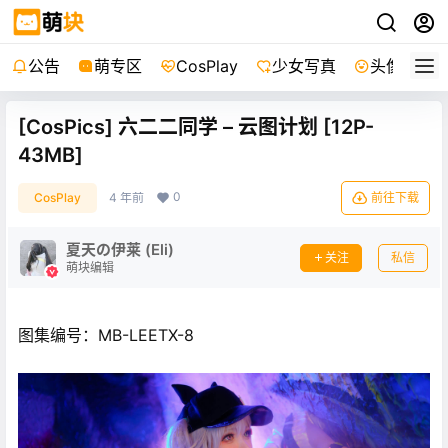
公告
萌专区
CosPlay
少女写真
头像
[CosPics] 六二二同学 – 云图计划 [12P-
43MB]
0
CosPlay
4 年前
前往下载
夏天の伊莱 (Eli)
关注
私信
萌块编辑
图集编号：MB-LEETX-8