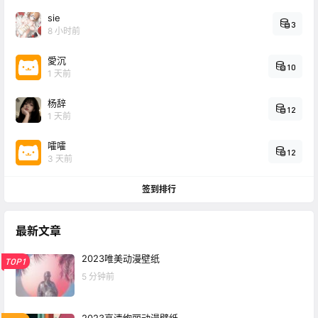
sie
3
8 小时前
愛沉
10
1 天前
杨辞
12
1 天前
嚯嚯
12
3 天前
签到排行
最新文章
2023唯美动漫壁纸
TOP1
5 分钟前
2023高清绚丽动漫壁纸