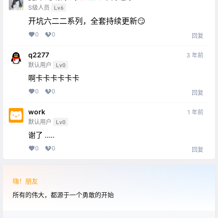
S级人员
Lv6
开坑六二二系列，全套持续更新😏
0
0
回复
q2277
3 年前
默认用户
Lv0
啊卡卡卡卡卡卡
0
0
回复
work
1 年前
默认用户
Lv0
谢了 …..
0
0
回复
嗨！朋友
所有的伟大，都源于一个勇敢的开始