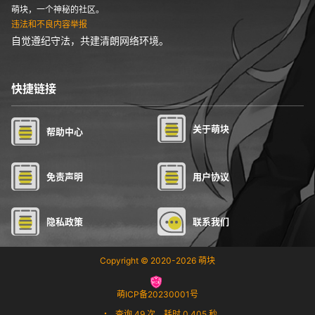
萌块，一个神秘的社区。
违法和不良内容举报
自觉遵纪守法，共建清朗网络环境。
快捷链接
关于萌块
帮助中心
免责声明
用户协议
隐私政策
联系我们
Copyright © 2020-2026
萌块
萌ICP备20230001号
・
查询 49 次，耗时 0.405 秒