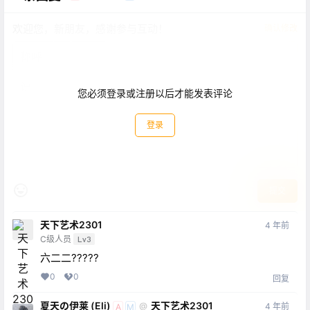
欢迎您，新朋友，感谢参与互动！
确认修改
您必须登录或注册以后才能发表评论
登录
提交
天下艺术2301
4 年前
C级人员
Lv3
六二二?????
0
0
回复
夏天の伊莱 (Eli)
天下艺术2301
@
4 年前
A
M