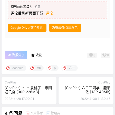
您当前的等级为
游客
评论后刷新页面下载
评论
Google Drive(支持预览)
奶块云盘(仅压缩包)
海报分享
收藏
0
0
cospics
mb
p
六二
CosPlay
CosPlay
[CosPics] izumi泉桃子 - 帝国
[CosPics] 六二二同学 - 鹿昭
通讯官 [30P-226MB]
依 [13P-40MB]
2022-4-28 17:00:01
2022-4-30 11:30:45
4 条回复
文章作者
管理员
A
M