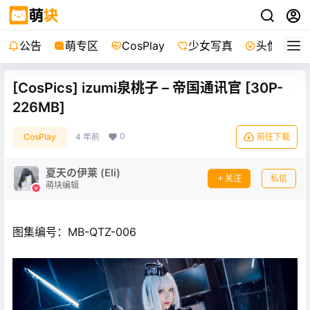
公告
萌专区
CosPlay
少女写真
头像
[CosPics] izumi泉桃子 – 帝国通讯官 [30P-
226MB]
0
CosPlay
4 年前
前往下载
夏天の伊莱 (Eli)
关注
私信
萌块编辑
图集编号：MB-QTZ-006