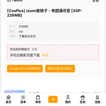
查看
下载权限
[CosPics] izumi泉桃子 - 帝国通讯官 [30P-
226MB]
大小：
226MB
格式：
zip
说明：
下载后无水印
您当前的等级为
游客
评论后刷新页面下载
评论
Google Drive(支持预览)
奶块云盘(仅压缩包)
海报分享
收藏
0
0
首页
菜单
萌单
我的
签到
顶部
izumi
帝国通讯官
泉桃子