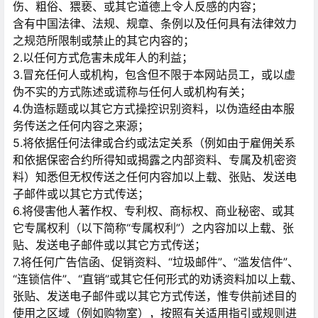
伤、粗俗、猥亵、或其它道德上令人反感的内容；
含有中国法律、法规、规章、条例以及任何具有法律效力
之规范所限制或禁止的其它内容的；
2.以任何方式危害未成年人的利益；
3.冒充任何人或机构，包含但不限于本网站员工，或以虚
伪不实的方式陈述或谎称与任何人或机构有关；
4.伪造标题或以其它方式操控识别资料，以伪造经由本服
务传送之任何内容之来源；
5.将依据任何法律或合约或法定关系（例如由于雇佣关系
和依据保密合约所得知或揭露之内部资料、专属及机密资
料）知悉但无权传送之任何内容加以上载、张贴、发送电
子邮件或以其它方式传送；
6.将侵害他人著作权、专利权、商标权、商业秘密、或其
它专属权利（以下简称“专属权利”）之内容加以上载、张
贴、发送电子邮件或以其它方式传送；
7.将任何广告信函、促销资料、“垃圾邮件”、“滥发信件”、
“连锁信件”、“直销”或其它任何形式的劝诱资料加以上载、
张贴、发送电子邮件或以其它方式传送，惟专供前述目的
使用之区域（例如购物室），按照有关适用指引或规则进