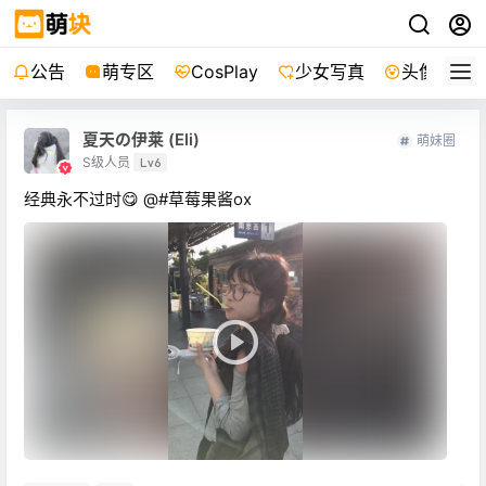
公告
萌专区
CosPlay
少女写真
头像
夏天の伊莱 (Eli)
萌妹圈
S级人员
Lv6
经典永不过时😋 @#草莓果酱ox