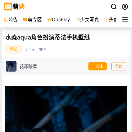
公告
萌专区
CosPlay
少女写真
头像
水淼aqua角色扮演蒂法手机壁纸
0
壁纸
5 年前
花泽酸菜
关注
私信