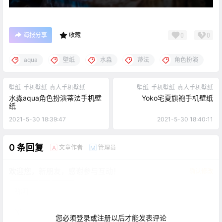
海报分享
收藏
0
0
aqua
壁纸
水淼
蒂法
角色扮演
壁纸
手机壁纸
真人手机壁纸
壁纸
手机壁纸
真人手机壁纸
水淼aqua角色扮演蒂法手机壁
Yoko宅夏旗袍手机壁纸
纸
2021-5-30 18:39:47
2021-5-30 18:40:11
0 条回复
文章作者
管理员
A
M
欢迎您，新朋友，感谢参与互动！
确认修改
您必须登录或注册以后才能发表评论