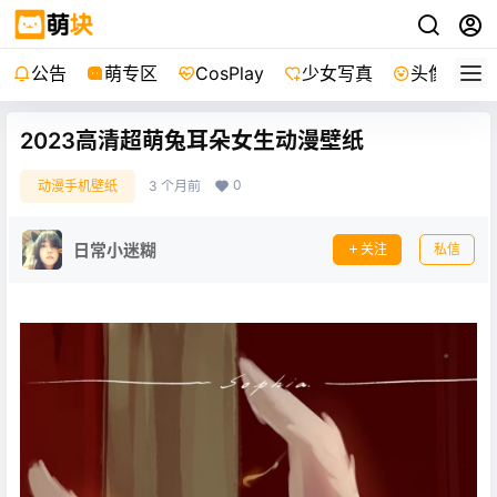
公告
萌专区
CosPlay
少女写真
头像
2023高清超萌兔耳朵女生动漫壁纸
0
动漫手机壁纸
3 个月前
日常小迷糊
关注
私信