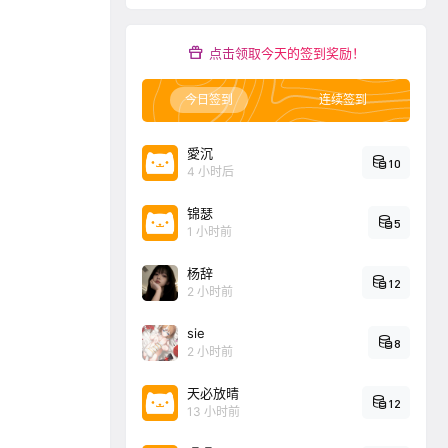
点击领取今天的签到奖励！
今日签到
连续签到
愛沉
10
4 小时后
锦瑟
5
1 小时前
杨辞
12
2 小时前
sie
8
2 小时前
天必放晴
12
13 小时前