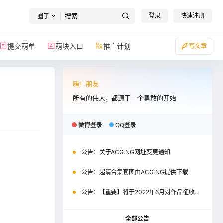
登录
快速注册
圈子
提交萌单
萌块入口
推广计划
写文章
嗨！朋友
所有的伟大，都源于一个勇敢的开始
微博登录
QQ登录
公告：
关于ACG.NG网址变更通知
公告：
超清合集套图由ACG.NG提供下载
公告：
【重要】将于2022年6月对作品征收积分
全部公告