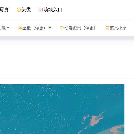
写真
头像
萌块入口
头像
壁纸（停更）
动漫资讯（停更）
道具小屋