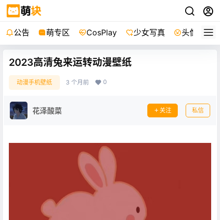
公告
萌专区
CosPlay
少女写真
头像
2023高清兔来运转动漫壁纸
0
动漫手机壁纸
3 个月前
花泽酸菜
关注
私信