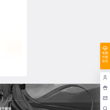
提交
免费
升级
会员
关于萌块