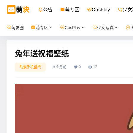
公告
萌专区
CosPlay
少女
萌友圈
萌专区
CosPlay
少女写真
兔年送祝福壁纸
0
17
动漫手机壁纸
8 个月前