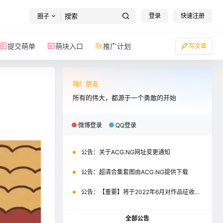
登录
快速注册
圈子
提交萌单
萌块入口
推广计划
写文章
嗨！朋友
所有的伟大，都源于一个勇敢的开始
微博登录
QQ登录
公告：
关于ACG.NG网址变更通知
公告：
超清合集套图由ACG.NG提供下载
公告：
【重要】将于2022年6月对作品征收积分
全部公告