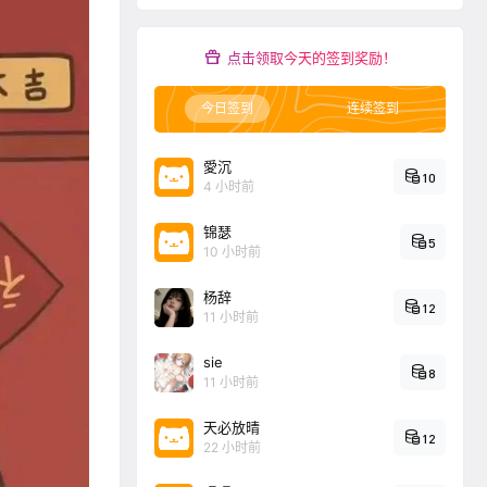
点击领取今天的签到奖励！
今日签到
连续签到
愛沉
10
4 小时前
锦瑟
5
10 小时前
杨辞
12
11 小时前
sie
8
11 小时前
天必放晴
12
22 小时前