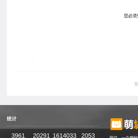
您必须
统计
3961
20291
1614033
2053
萌块，一个神秘