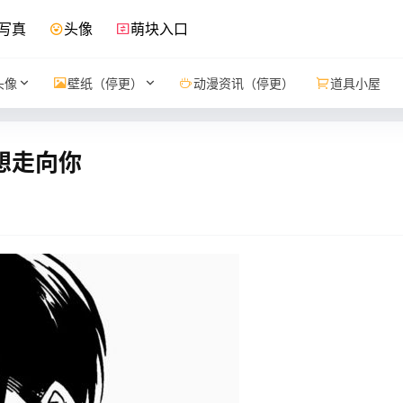
写真
头像
萌块入口
头像
壁纸（停更）
动漫资讯（停更）
道具小屋
想走向你