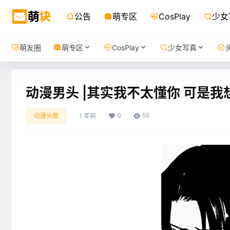
公告
萌专区
CosPlay
少女
萌友圈
萌专区
CosPlay
少女写真
动漫男头 |其实我不太懂你 可是我
0
55
动漫头像
1 年前