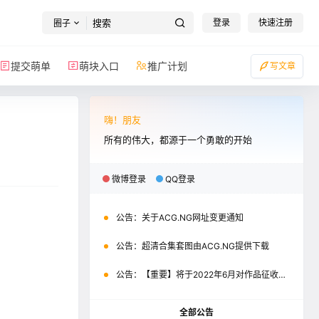
登录
快速注册
圈子
提交萌单
萌块入口
推广计划
写文章
嗨！朋友
所有的伟大，都源于一个勇敢的开始
微博登录
QQ登录
公告：
关于ACG.NG网址变更通知
公告：
超清合集套图由ACG.NG提供下载
公告：
【重要】将于2022年6月对作品征收积分
全部公告