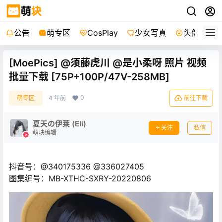
公告
萌专区
CosPlay
少女写真
头像
[MoePics] @须藤虎川 @是小柔呀 照片 视频
批量下载 [75P+100P/47V-258MB]
0
萌专区
4 年前
前往下载
夏天の伊莱 (Eli)
关注
私信
萌块编辑
抖音号：@340175336 @336027405
图集编号：MB-XTHC-SXRY-20220806