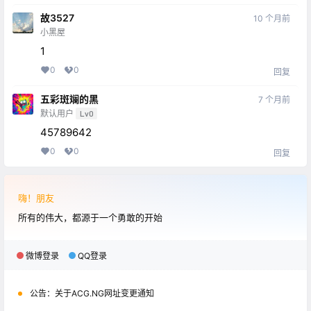
故3527
10 个月前
小黑屋
1
0
0
回复
五彩斑斓的黑
7 个月前
默认用户
Lv0
45789642
0
0
回复
嗨！朋友
所有的伟大，都源于一个勇敢的开始
微博登录
QQ登录
公告：
关于ACG.NG网址变更通知