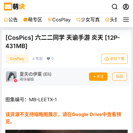
公告
萌专区
CosPlay
少女写真
头像
[CosPics] 六二二同学 天谕手游 炎天 [12P-
431MB]
0
CosPlay
4 年前
前往下载
夏天の伊莱 (Eli)
关注
私信
萌块编辑
图集编号：MB-LEETX-1
该资源不支持缩略图展示，请在Google Drive中查看预
览。