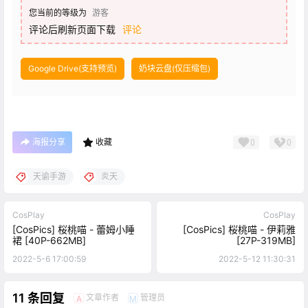
您当前的等级为
游客
评论后刷新页面下载
评论
Google Drive(支持预览)
奶块云盘(仅压缩包)
海报分享
收藏
0
0
天谕手游
炎天
CosPlay
CosPlay
[CosPics] 桜桃喵 - 蕾姆小睡
[CosPics] 桜桃喵 - 伊莉雅
裙 [40P-662MB]
[27P-319MB]
2022-5-6 17:00:59
2022-5-12 11:30:31
11 条回复
文章作者
管理员
A
M